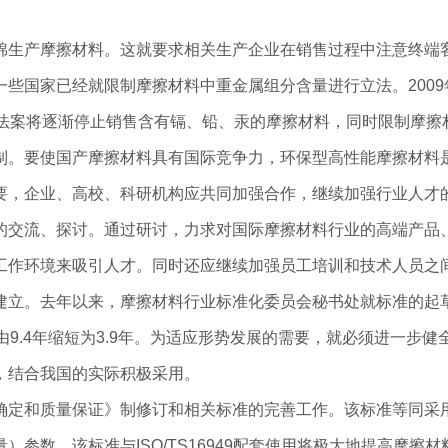
棉生产摩擦材料。这就要求相关生产企业在销售过程中注意终端
些国家已经就限制摩擦材料中重金属组分含量进行立法。2009
346法案将逐渐停止销售含有镉、铅、汞的摩擦材料，同时限制摩
制。要使国产摩擦材料具有国际竞争力，环保型高性能摩擦材料
要，企业、高校、科研机构应共同加强合作，继续加强行业人才
的交流、探讨。通过研讨，力求对国际摩擦材料行业的高端产品
工作环境来吸引人才。同时还应继续加强员工培训和技术人员之
建立。去年以来，摩擦材料行业标准化委员会秘书处就标准的起
由9.4年缩短为3.9年。为适应形势发展的需要，就必须进一步
，结合我国的实际积极采用。
质量保证》制修订和相关标准的完善工作。该标准等同采用ISO154
参数。该标准与ISO/TS16949配套使用将极大地提高摩