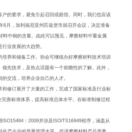
客户的要求，避免引起召回或赔偿。同时，我们也应该
年6月，加利福尼亚州匹兹堡市就召开会议，决定准备
擦材料中铜的含量。由此可以预见，摩擦材料中重金属
是行业发展的大趋势。
的培养和储备工作。协会可继续办好摩擦材料技术培训
、领先技术，及热点话题有一个前瞻性的了解。此外，
间的交流，培养企业自己的人才。
草和修订展开了大量的工作，完成了国家标准及行业标
健全完善标准体系，提高标准总体水平。在标准制修过程
84：2008并涉及ISO/TS16949程序，涵盖从
擦材料生产企业的质量管理水平，促进摩擦材料产品质量